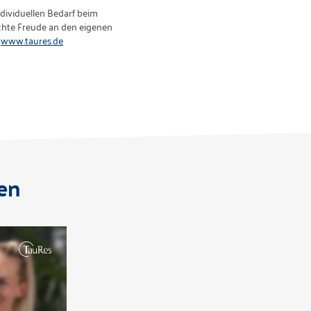
dividuellen Bedarf beim
echte Freude an den eigenen
:
www.taures.de
en