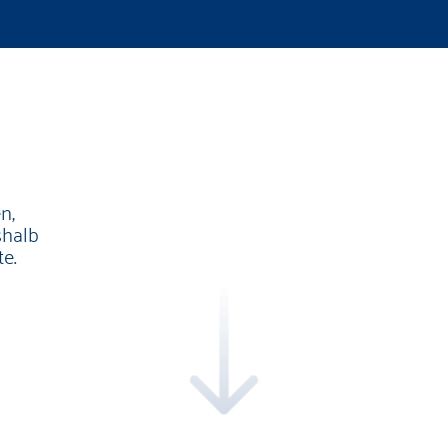
n,
shalb
te.